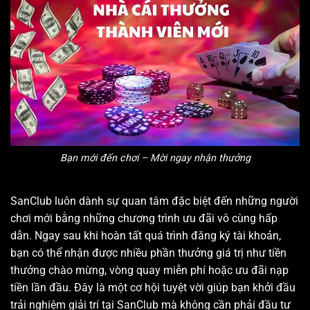
Bạn mới đến chơi – Mời ngay nhận thưởng
SanClub luôn dành sự quan tâm đặc biệt đến những người
chơi mới bằng những chương trình ưu đãi vô cùng hấp
dẫn. Ngay sau khi hoàn tất quá trình đăng ký tài khoản,
bạn có thể nhận được nhiều phần thưởng giá trị như tiền
thưởng chào mừng, vòng quay miễn phí hoặc ưu đãi nạp
tiền lần đầu. Đây là một cơ hội tuyệt vời giúp bạn khởi đầu
trải nghiệm giải trí tại SanClub mà không cần phải đầu tư