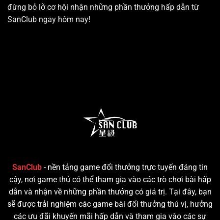
đừng bỏ lỡ cơ hội nhận những phần thưởng hấp dẫn từ
SanClub ngay hôm nay!
SanClub
- nền tảng game đổi thưởng trực tuyến đáng tin
cậy, nơi game thủ có thể tham gia vào các trò chơi bài hấp
dẫn và nhận về những phần thưởng có giá trị. Tại đây, bạn
sẽ được trải nghiệm các game bài đổi thưởng thú vị, hưởng
các ưu đãi khuyến mãi hấp dẫn và tham gia vào các sự