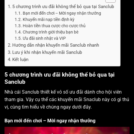
5 chương trình ưu đãi không thể bỏ qua tại Sanclub
Bạn mới đến chơi – Mời ngay nhận thưởng
Khuyến mãi nạp tiền định kỳ
Hoàn tiền thua cược cho cược thủ
Chương trình giới thiệu bạn bè
Ưu đãi sinh nhật và VIP
Hướng dẫn nhận khuyến mãi Sanclub nhanh
Lưu ý khi nhận khuyến mãi Sanclub
Kết luận
5 chương trình ưu đãi không thể bỏ qua tại
Sanclub
Nhà cái Sanclub thiết kế vô số ưu đãi dành cho hội viên
tham gia. Vậy cụ thể các khuyến mãi Snaclub này có gì thú
vị, cùng tìm hiểu về chúng ngay dưới đây.
Bạn mới đến chơi – Mời ngay nhận thưởng