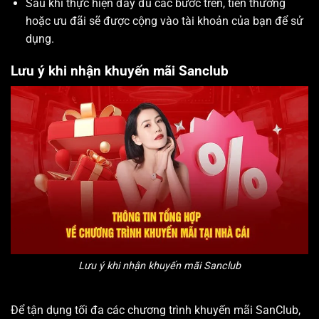
Sau khi thực hiện đầy đủ các bước trên, tiền thưởng
hoặc ưu đãi sẽ được cộng vào tài khoản của bạn để sử
dụng.
Lưu ý khi nhận khuyến mãi Sanclub
Lưu ý khi nhận khuyến mãi Sanclub
Để tận dụng tối đa các chương trình khuyến mãi SanClub,