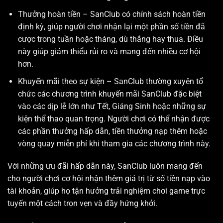
Thưởng hoàn tiền – SanClub có chính sách hoàn tiền
định kỳ, giúp người chơi nhận lại một phần số tiền đã
cược trong tuần hoặc tháng, dù thắng hay thua. Điều
này giúp giảm thiểu rủi ro và mang đến nhiều cơ hội
hơn.
Khuyến mãi theo sự kiện – SanClub thường xuyên tổ
chức các chương trình khuyến mãi SanClub đặc biệt
vào các dịp lễ lớn như Tết, Giáng Sinh hoặc những sự
kiện thể thao quan trọng. Người chơi có thể nhận được
các phần thưởng hấp dẫn, tiền thưởng nạp thêm hoặc
vòng quay miễn phí khi tham gia các chương trình này.
Với những ưu đãi hấp dẫn này, SanClub luôn mang đến
cho người chơi cơ hội nhận thêm giá trị từ số tiền nạp vào
tài khoản, giúp họ tận hưởng trải nghiệm chơi game trực
tuyến một cách trọn vẹn và đầy hứng khởi.