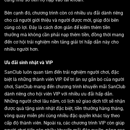
Bên cạnh đó, chương trình còn có nhiều ưu đãi dành riêng
cho cả người giới thiệu và người được mời, giúp đôi bên
cùng có lợi. Đây là cách đơn giản để kiếm thêm tiền
thưởng mà không cần phải nạp thêm tiền, đồng thời mang
đến cơ hội trải nghiệm nền tảng giải trí hấp dẫn này cho
nhiều người hơn.
Ưu đãi sinh nhật và VIP
SanClub luôn quan tâm đến trải nghiệm người chơi, đặc
biệt là những thành viên VIP. Để tri ân sự gắn bó của người
chơi, SanClub mang đến chương trình khuyến mãi SanClub
dành riêng cho hội viên VIP với nhiều ưu đãi hấp dẫn.
Những người chơi lâu năm, có lịch sử giao dịch tốt sẽ nhận
được quà tặng sinh nhật đặc biệt, tiền thưởng hàng tháng,
vòng quay miễn phí cùng nhiều đặc quyền khác tùy theo
cấp độ thành viên. Ngoài ra, các chương trình VIP còn giúp