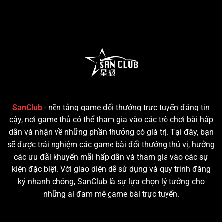
SanClub
- nền tảng game đổi thưởng trực tuyến đáng tin
cậy, nơi game thủ có thể tham gia vào các trò chơi bài hấp
dẫn và nhận về những phần thưởng có giá trị. Tại đây, bạn
sẽ được trải nghiệm các game bài đổi thưởng thú vị, hưởng
các ưu đãi khuyến mãi hấp dẫn và tham gia vào các sự
kiện đặc biệt. Với giao diện dễ sử dụng và quy trình đăng
ký nhanh chóng, SanClub là sự lựa chọn lý tưởng cho
những ai đam mê game bài trực tuyến.