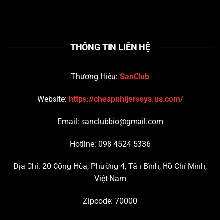
THÔNG TIN LIÊN HỆ
Thương Hiệu:
SanClub
Website:
https://cheapnhljerseys.us.com/
Email:
sanclubbio@gmail.com
Hotline: 098 4524 5336
Địa Chỉ: 20 Cộng Hòa, Phường 4, Tân Bình, Hồ Chí Minh,
Việt Nam
Zipcode: 70000