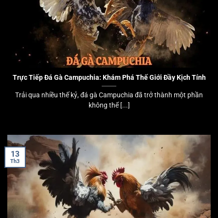
Trực Tiếp Đá Gà Campuchia: Khám Phá Thế Giới Đầy Kịch Tính
Trải qua nhiều thế kỷ, đá gà Campuchia đã trở thành một phần
không thể [...]
13
Th3