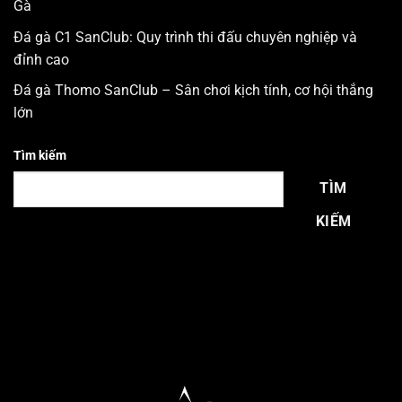
Gà
Đá gà C1 SanClub: Quy trình thi đấu chuyên nghiệp và
đỉnh cao
Đá gà Thomo SanClub – Sân chơi kịch tính, cơ hội thắng
lớn
Tìm kiếm
TÌM
KIẾM