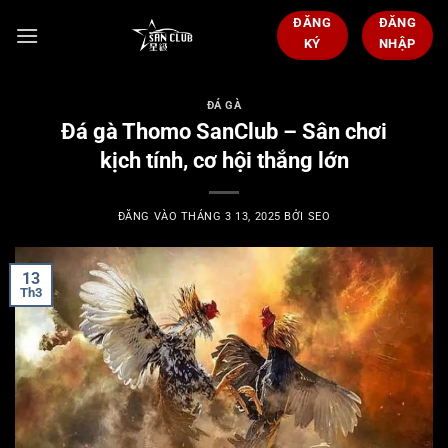
Bỏ
ĐĂNG
ĐĂNG
qua
KÝ
NHẬP
nội
dung
ĐÁ GÀ
Đá gà Thomo SanClub – Sân chơi
kịch tính, cơ hội thắng lớn
ĐĂNG VÀO
THÁNG 3 13, 2025
BỞI
SEO
13
Th3