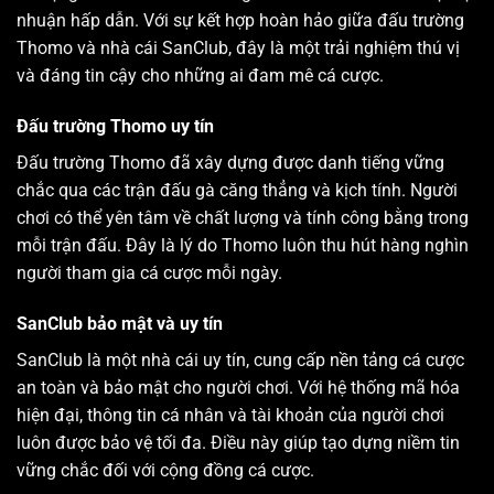
nhuận hấp dẫn. Với sự kết hợp hoàn hảo giữa đấu trường
Thomo và nhà cái SanClub, đây là một trải nghiệm thú vị
và đáng tin cậy cho những ai đam mê cá cược.
Đấu trường Thomo uy tín
Đấu trường Thomo đã xây dựng được danh tiếng vững
chắc qua các trận đấu gà căng thẳng và kịch tính. Người
chơi có thể yên tâm về chất lượng và tính công bằng trong
mỗi trận đấu. Đây là lý do Thomo luôn thu hút hàng nghìn
người tham gia cá cược mỗi ngày.
SanClub bảo mật và uy tín
SanClub là một nhà cái uy tín, cung cấp nền tảng cá cược
an toàn và bảo mật cho người chơi. Với hệ thống mã hóa
hiện đại, thông tin cá nhân và tài khoản của người chơi
luôn được bảo vệ tối đa. Điều này giúp tạo dựng niềm tin
vững chắc đối với cộng đồng cá cược.