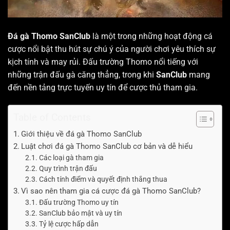
Đá gà Thomo SanClub
là một trong những hoạt động cá
cược nổi bật thu hút sự chú ý của người chơi yêu thích sự
kịch tính và may rủi. Đấu trường Thomo nổi tiếng với
những trận đấu gà căng thẳng, trong khi
SanClub
mang
đến nền tảng trực tuyến uy tín để cược thủ tham gia.
Table of Contents
Giới thiệu về đá gà Thomo SanClub
Luật chơi đá gà Thomo SanClub cơ bản và dễ hiểu
Các loại gà tham gia
Quy trình trận đấu
Cách tính điểm và quyết định thắng thua
Vì sao nên tham gia cá cược đá gà Thomo SanClub?
Đấu trường Thomo uy tín
SanClub bảo mật và uy tín
Tỷ lệ cược hấp dẫn