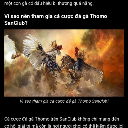
một con gà có dấu hiệu bị thương quá nặng.
Vì sao nên tham gia cá cược đá gà Thomo
SanClub?
Vì sao tham gia cá cược đá gà Thomo SanClub?
Cá cược đá gà Thomo trên SanClub không chỉ mang đến
cơ hội giải trí mà còn là nơi người chơi có thể kiếm được lợi