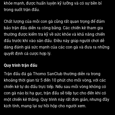
khỏe mạnh, được huấn luyện kỹ lưỡng và có sự bền bỉ
trong suốt trận đấu.
Chất lượng của mỗi con gà cũng rất quan trọng để đảm
bảo trận đấu diễn ra công bằng. Các chiến kê tham gia
thường được kiểm tra kỹ về sức khỏe và khả năng chiến
đấu trước khi vào sân đấu. Điều này giúp người chơi dễ
dàng đánh giá sức mạnh của các con gà và đưa ra những
quyết định cá cược hợp lý.
Quy trình trận đấu
Trận đấu đá gà Thomo SanClub thường diễn ra trong
khoảng thời gian từ 5 đến 10 phút cho mỗi vòng, với các
chiến kê tự do đấu trực tiếp. Nếu sau mỗi vòng không có
con gà nào bị hạ gục, trận đấu sẽ tiếp tục cho đến khi có
một chiến kê thắng. Quy trình này rất đơn giản, nhưng đầy
kịch tính, mang lại sự hồi hộp cho người xem.