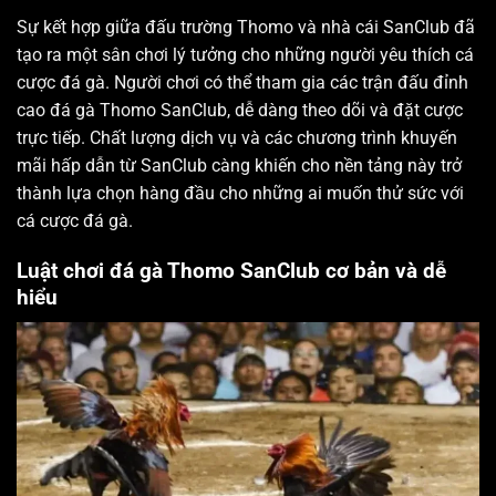
Sự kết hợp giữa đấu trường Thomo và nhà cái SanClub đã
tạo ra một sân chơi lý tưởng cho những người yêu thích cá
cược đá gà. Người chơi có thể tham gia các trận đấu đỉnh
cao đá gà Thomo SanClub, dễ dàng theo dõi và đặt cược
trực tiếp. Chất lượng dịch vụ và các chương trình khuyến
mãi hấp dẫn từ SanClub càng khiến cho nền tảng này trở
thành lựa chọn hàng đầu cho những ai muốn thử sức với
cá cược đá gà.
Luật chơi đá gà Thomo SanClub cơ bản và dễ
hiểu