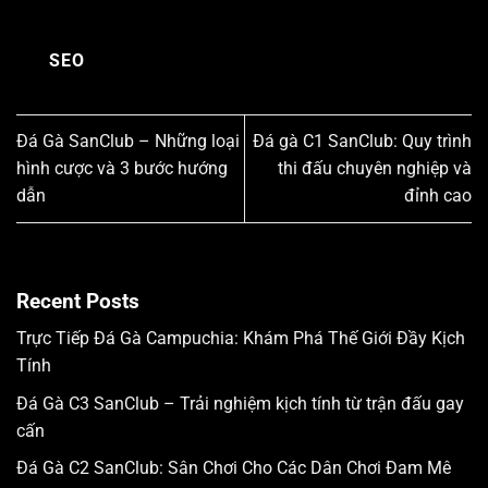
SEO
Đá Gà SanClub – Những loại
Đá gà C1 SanClub: Quy trình
hình cược và 3 bước hướng
thi đấu chuyên nghiệp và
dẫn
đỉnh cao
Recent Posts
Trực Tiếp Đá Gà Campuchia: Khám Phá Thế Giới Đầy Kịch
Tính
Đá Gà C3 SanClub – Trải nghiệm kịch tính từ trận đấu gay
cấn
Đá Gà C2 SanClub: Sân Chơi Cho Các Dân Chơi Đam Mê