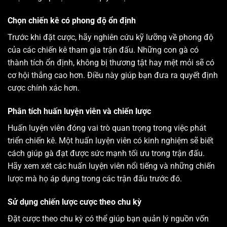
Chọn chiến kê có phong độ ổn định
Trước khi đặt cược, hãy nghiên cứu kỹ lưỡng về phong độ
của các chiến kê tham gia trận đấu. Những con gà có
thành tích ổn định, không bị thương tật hay mệt mỏi sẽ có
cơ hội thắng cao hơn. Điều này giúp bạn đưa ra quyết định
cược chính xác hơn.
Phân tích huấn luyện viên và chiến lược
Huấn luyện viên đóng vai trò quan trọng trong việc phát
triển chiến kê. Một huấn luyện viên có kinh nghiệm sẽ biết
cách giúp gà đạt được sức mạnh tối ưu trong trận đấu.
Hãy xem xét các huấn luyện viên nổi tiếng và những chiến
lược mà họ áp dụng trong các trận đấu trước đó.
Sử dụng chiến lược cược theo chu kỳ
Đặt cược theo chu kỳ có thể giúp bạn quản lý nguồn vốn