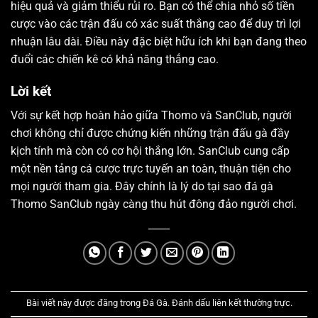
hiệu quả và giảm thiểu rủi ro. Bạn có thể chia nhỏ số tiền
cược vào các trận đấu có xác suất thắng cao để duy trì lợi
nhuận lâu dài. Điều này đặc biệt hữu ích khi bạn đang theo
đuổi các chiến kê có khả năng thắng cao.
Lời kết
Với sự kết hợp hoàn hảo giữa Thomo và SanClub, người
chơi không chỉ được chứng kiến những trận đấu gà đầy
kịch tính mà còn có cơ hội thắng lớn. SanClub cung cấp
một nền tảng cá cược trực tuyến an toàn, thuận tiện cho
mọi người tham gia. Đây chính là lý do tại sao đá gà
Thomo SanClub ngày càng thu hút đông đảo người chơi.
Bài viết này được đăng trong
Đá Gà
. Đánh dấu
liên kết thường trực
.