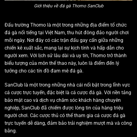
Giới thiệu về đá gà Thomo SanClub
Đấu trường Thomo là một trong những địa điểm tổ chức
đá gà nổi tiếng tại Việt Nam, thu hút đông đảo người chơi
mỗi ngày. Nơi đây có các trận đấu gay cấn giữa những
chiến kê xuất sắc, mang lại sự kịch tính và hấp dẫn cho
người xem. Với lịch sử lâu dài và uy tín, Thomo trở thành
biểu tượng của môn thể thao này, luôn là điểm đến lý
tưởng cho các tín đồ đam mê đá gà.
SanClub là một trong những nhà cái nổi bật trong lĩnh vực
cá cược trực tuyến, đặc biệt là cá cược đá gà. Với nền tảng
bảo mật cao và dịch vụ chăm sóc khách hàng chuyên
nghiệp, SanClub đã chiếm được lòng tin của hàng triệu
người chơi. Các cược thủ có thể tham gia cá cược đá gà
trực tuyến dễ dàng, đảm bảo trải nghiệm mượt mà và công
bằng.