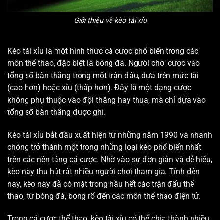
Giới thiệu về kèo tài xỉu
Kèo tài xỉu là một hình thức cá cược phổ biến trong các
môn thể thao, đặc biệt là bóng đá. Người chơi cược vào
tổng số bàn thắng trong một trận đấu, dựa trên mức tài
(cao hơn) hoặc xỉu (thấp hơn). Đây là một dạng cược
không phụ thuộc vào đội thắng hay thua, mà chỉ dựa vào
tổng số bàn thắng được ghi.
Kèo tài xỉu bắt đầu xuất hiện từ những năm 1990 và nhanh
chóng trở thành một trong những loại kèo phổ biến nhất
trên các nền tảng cá cược. Nhờ vào sự đơn giản và dễ hiểu,
kèo này thu hút rất nhiều người chơi tham gia. Tính đến
nay, kèo này đã có mặt trong hầu hết các trận đấu thể
thao, từ bóng đá, bóng rổ đến các môn thể thao điện tử.
Trong cá cược thể thao, kèo tài xỉu có thể chia thành nhiều