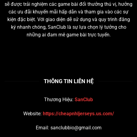
sẽ được trải nghiệm các game bài đổi thưởng thú vị, hưởng
các ưu đãi khuyến mãi hấp dẫn và tham gia vào các sự
kiện đặc biệt. Với giao diện dễ sử dụng và quy trình đăng
ký nhanh chóng, SanClub là sự lựa chọn lý tưởng cho
những ai đam mê game bài trực tuyến.
THÔNG TIN LIÊN HỆ
Thương Hiệu:
SanClub
Website:
https://cheapnhljerseys.us.com/
Email:
sanclubbio@gmail.com