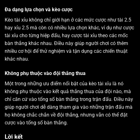
Đa dạng lựa chọn và kèo cược
Kèo tài xỉu không chỉ giới hạn ở các mức cược như tài 2.5
hay xỉu 2.5 mà còn có nhiều lựa chọn khác, ví dụ như cược
tài xỉu cho từng hiệp đấu, hay cược tài xỉu theo các mốc
bàn thắng khác nhau. Điều này giúp người chơi có thêm
nhiều cơ hội để thử nghiệm và tận dụng các chiến thuật
khác nhau.
Không phụ thuộc vào đội thắng thua
Một trong những ưu điểm nổi bật của kèo tài xỉu là nó
không phụ thuộc vào kết quả thắng thua của đội nào, mà
chỉ căn cứ vào tổng số bàn thắng trong trận đấu. Điều này
giúp người chơi dễ dàng tham gia vào những trận đấu mà
họ không chắc chắn về đội thắng, nhưng vẫn có thể đặt
cược vào tổng số bàn thắng.
Lời kết