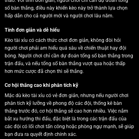
thao. Với tính đơn giản, người chơi chỉ cần dự đoán tổng
số bàn thắng, điều này khiến kèo này trở thành lựa chọn
hấp dẫn cho cả người mới và người chơi lâu năm.
Tính đơn giản và dễ hiểu
Kèo tài xỉu có cách thức chơi đơn giản, không đòi hỏi
người chơi phải am hiểu quá sâu về chiến thuật hay đội
bóng. Người chơi chỉ cần dự đoán tổng số bàn thắng trong
trận đấu, và nếu tổng số bàn thắng vượt qua hoặc thấp
hơn mức cược đã chọn thì sẽ thắng.
Cơ hội thắng cao khi phân tích kỹ
Mặc dù kèo tài xỉu có vẻ đơn giản, nhưng nếu người chơi
phân tích kỹ lưỡng về phong độ các đội, thống kê bàn
thắng trước đó, cơ hội thắng sẽ cao hơn nhiều. Việc nắm
bắt xu hướng thi đấu, đặc biệt là trong các trận đấu của
các đội có lối chơi tấn công hoặc phòng ngự mạnh, sẽ giúp
bạn đưa ra quyết định chính xác.