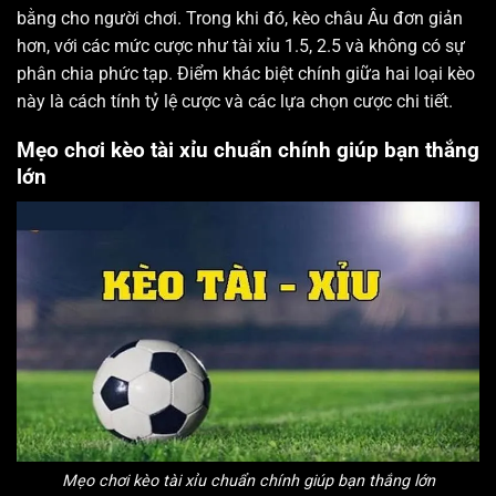
bằng cho người chơi. Trong khi đó, kèo châu Âu đơn giản
hơn, với các mức cược như tài xỉu 1.5, 2.5 và không có sự
phân chia phức tạp. Điểm khác biệt chính giữa hai loại kèo
này là cách tính tỷ lệ cược và các lựa chọn cược chi tiết.
Mẹo chơi kèo tài xỉu chuẩn chính giúp bạn thắng
lớn
Mẹo chơi kèo tài xỉu chuẩn chính giúp bạn thắng lớn