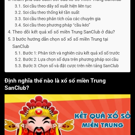
Soi cầu theo dãy số xuất hiện liên tục
Soi cầu theo thống kê tần suất
Soi cầu theo phân tích của các chuyên gia
Soi cầu theo phương pháp “cầu kéo”
Theo dõi kết quả xổ số miền Trung SanClub ở đâu?
3 bước hướng dẫn chọn số xổ số miền Trung tại
SanClub
Bước 1: Phân tích và nghiên cứu kết quả xổ số trước
Bước 2: Lựa chọn số dựa trên phương pháp soi cầu
Bước 3: Chọn số và đặt cược trên nền tảng SanClub
Định nghĩa thế nào là xổ số miền Trung
SanClub?