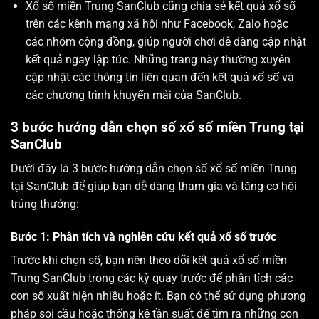
Xổ số miền Trung SanClub cũng chia sẻ kết quả xổ số
trên các kênh mạng xã hội như Facebook, Zalo hoặc
các nhóm cộng đồng, giúp người chơi dễ dàng cập nhật
kết quả ngay lập tức. Những trang này thường xuyên
cập nhật các thông tin liên quan đến kết quả xổ số và
các chương trình khuyến mãi của SanClub.
3 bước hướng dẫn chọn số xổ số miền Trung tại
SanClub
Dưới đây là 3 bước hướng dẫn chọn số xổ số miền Trung
tại SanClub để giúp bạn dễ dàng tham gia và tăng cơ hội
trúng thưởng:
Bước 1: Phân tích và nghiên cứu kết quả xổ số trước
Trước khi chọn số, bạn nên theo dõi kết quả xổ số miền
Trung SanClub trong các kỳ quay trước để phân tích các
con số xuất hiện nhiều hoặc ít. Bạn có thể sử dụng phương
pháp soi cầu hoặc thống kê tần suất để tìm ra những con