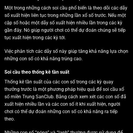
Một trong những cách soi cầu phổ biến là theo dõi các dãy
số xuất hiện liên tục trong những lần xổ số trước. Nếu một
cặp số hoặc một dãy số xuất hiện nhiều lần trong các kỳ
gần đây. Nó giúp người chơi có thể dự đoán chúng sẽ tiếp
tục xuất hiện trong các kỳ tới.
Việc phân tích các dãy số này giúp tăng khả năng lựa chọn
những con số có khả năng trúng cao.
Soi cầu theo thống kê tần suất
Thống kê tần suất của các con số trong các kỳ quay
thưởng trước là một phương pháp hiệu quả để soi cầu xổ
số miền Trung SanClub. Bằng cách xem xét các con số đã
xuất hiện nhiều lần và các con số ít khi xuất hiện, người
chơi có thể dự đoán những con số có khả năng ra tiếp
theo.
Những con số “nóng” và “lạnh” thường được sử dụng để