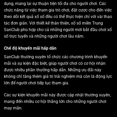
dụng, mang lại sự thuận tiện tối đa cho người chơi. Các
chức năng từ việc tham gia trò chơi, đặt cược cho đến việc
theo dõi kết quả xổ số đều có thể thực hiện chỉ với vài thao
tác đơn giản. Với thiết kế thân thiện, xổ số miền Trung
SanClub phù hợp cho cả những người mới bắt đầu chơi xổ
số trực tuyến và những người chơi lâu năm.
Chế độ khuyến mãi hấp dẫn
SanClub thường xuyên tổ chức các chương trình khuyến
mãi và sự kiện đặc biệt, giúp người chơi có cơ hội nhận
được nhiều phần thưởng hấp dẫn. Những ưu đãi này
không chỉ tăng thêm giá trị trải nghiệm mà còn là động lực
lớn để người chơi tiếp tục tham gia.
Các sự kiện khuyến mãi này được cập nhật thường xuyên,
mang đến nhiều cơ hội thắng lớn cho những người chơi
may mắn.