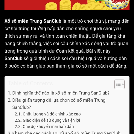
Xổ số miền Trung SanClub
là một trò chơi thú vị, mang đến
cơ hội trúng thưởng hấp dẫn cho những người chơi yêu
thích sự may rủi và tính toán chiến thuật. Để gia tăng khả
năng chiến thắng, việc soi cầu chính xác đóng vai trò quan
trọng trong quá trình dự đoán kết quả. Bài viết này
SanClub
sẽ giới thiệu cách soi cầu hiệu quả và hướng dẫn
3 bước cơ bản giúp bạn tham gia xổ số một cách dễ dàng.
Table of Contents
Định nghĩa thế nào là xổ số miền Trung SanClub?
Điều gì ấn tượng để lựa chọn xổ số miền Trung
SanClub?
Chất lượng và độ chính xác cao
Giao diện dễ sử dụng và tiện lợi
Chế độ khuyến mãi hấp dẫn
Khám phá các cách soi cầu xổ số miền Trung SanClub