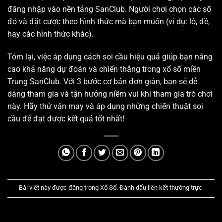
đăng nhập vào nền tảng SanClub. Người chơi chọn các số
đó và đặt cược theo hình thức mà bạn muốn (ví dụ: lô, đề,
hay các hình thức khác).
Tóm lại, việc áp dụng cách soi cầu hiệu quả giúp bạn nâng
cao khả năng dự đoán và chiến thắng trong xổ số miền
Trung SanClub. Với 3 bước cơ bản đơn giản, bạn sẽ dễ
dàng tham gia và tận hưởng niềm vui khi tham gia trò chơi
này. Hãy thử vận may và áp dụng những chiến thuật soi
cầu để đạt được kết quả tốt nhất!
Bài viết này được đăng trong
Xổ Số
. Đánh dấu
liên kết thường trực
.