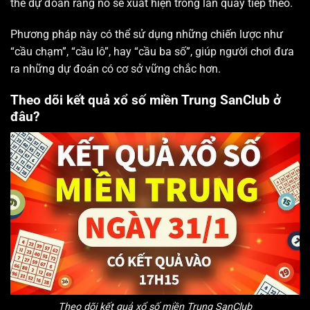
thể dự đoán rằng nó sẽ xuất hiện trong lần quay tiếp theo.
Phương pháp này có thể sử dụng những chiến lược như
“cầu chạm”, “cầu lô”, hay “cầu ba số”, giúp người chơi đưa
ra những dự đoán có cơ sở vững chắc hơn.
Theo dõi kết quả xổ số miền Trung SanClub ở
đâu?
Theo dõi kết quả xổ số miền Trung SanClub